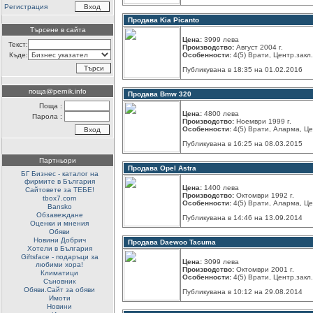
Регистрация
Продава Kia Picanto
Търсене в сайта
Цена:
3999 лева
Текст:
Производство:
Август 2004 г.
Къде:
Особенности:
4(5) Врати, Центр.закл.
Публикувана в 18:35 на 01.02.2016
поща@pernik.info
Продава Bmw 320
Поща :
Цена:
4800 лева
Парола :
Производство:
Ноември 1999 г.
Особенности:
4(5) Врати, Аларма, Цен
Публикувана в 16:25 на 08.03.2015
Партньори
Продава Opel Astra
БГ Бизнес - каталог на
фирмите в България
Цена:
1400 лева
Сайтовете за ТЕБЕ!
Производство:
Октомври 1992 г.
tbox7.com
Особенности:
4(5) Врати, Аларма, Цен
Bansko
Обзавеждане
Публикувана в 14:46 на 13.09.2014
Оценки и мнения
Обяви
Новини Добрич
Продава Daewoo Tacuma
Хотели в България
Giftsface - подаръци за
Цена:
3099 лева
любими хора!
Производство:
Октомври 2001 г.
Климатици
Особенности:
4(5) Врати, Центр.закл.
Съновник
Обяви.Сайт за обяви
Публикувана в 10:12 на 29.08.2014
Имоти
Новини