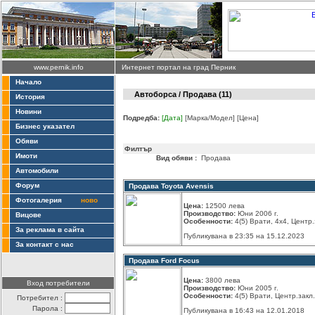
www.pernik.info
Интернет портал на град Перник
Начало
Автоборса
/ Продава (11)
История
Новини
Подредба:
[Дата]
[Марка/Модел]
[Цена]
Бизнес указател
Обяви
Филтър
Имоти
Вид обяви :
Продава
Автомобили
Форум
Продава Toyota Avensis
Фотогалерия
ново
Цена:
12500 лева
Производство:
Юни 2006 г.
Вицове
Особенности:
4(5) Врати, 4x4, Центр.
За реклама в сайта
Публикувана в 23:35 на 15.12.2023
За контакт с нас
Продава Ford Focus
Цена:
3800 лева
Вход потребители
Производство:
Юни 2005 г.
Особенности:
4(5) Врати, Центр.закл.
Потребител :
Парола :
Публикувана в 16:43 на 12.01.2018