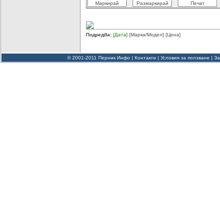
Подредба:
[Дата]
[Марка/Модел]
[Цена]
© 2001-2011 Перник Инфо |
Контакти
|
Условия за ползване
|
За