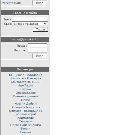
Регистрация
Търсене в сайта
Текст:
Къде:
поща@pernik.info
Поща :
Парола :
Партньори
БГ Бизнес - каталог на
фирмите в България
Сайтовете за ТЕБЕ!
tbox7.com
Bansko
Обзавеждане
Оценки и мнения
Обяви
Новини Добрич
Хотели в България
Giftsface - подаръци за
любими хора!
Климатици
Съновник
Обяви.Сайт за обяви
Имоти
Новини