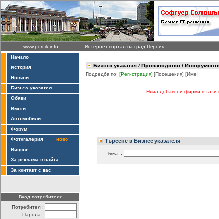
www.pernik.info
Интернет портал на град Перник
Начало
Бизнес указател
/
Производство
/ Инструменти
История
Подредба по:
[Регистрация]
[Посещения]
[Име]
Новини
Бизнес указател
Няма добавени фирми в тази 
Обяви
Имоти
Автомобили
Форум
Фотогалерия
ново
Търсене в Бизнес указателя
Вицове
Текст :
За реклама в сайта
За контакт с нас
Вход потребители
Потребител :
Парола :