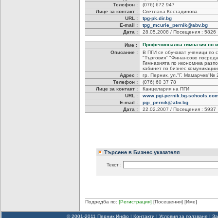
Телефон :
(076) 672 947
Лице за контакт :
Светлана Костадинова
URL :
tpg-pk.dir.bg
E-mail :
tpg_mcurie_pernik@abv.bg
Дата :
28.05.2008 / Посещения : 5826
Професионална гимназия по 
Име :
Описание :
В ПГИ се обучават ученици по 
"Търговия" "Финансово посредн
Гимназията по икономика разпо
кабинет по бизнес комуникации
Адрес :
гр. Перник, ул."Г. Мамарчев"№ 
Телефон :
(076) 60 37 78
Лице за контакт :
Канцелария на ПГИ
URL :
www.pgi-pernik.bg-schools.co
E-mail :
pgi_pernik@abv.bg
Дата :
22.02.2007 / Посещения : 5937
Търсене в Бизнес указателя
Текст :
Подредба по:
[Регистрация]
[Посещения]
[Име]
© 2001-2011 Перник Инфо |
Контакти
|
Условия за ползване
|
За