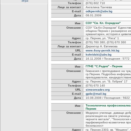
Игри
Телефон :
(076) 602 710
Лице за контакт :
Ангелина Танчева
E-mail :
odkpernik@abv.bg
Дата :
08.01.2009
СОУ "Св. Кл. Охридски"
Име :
Описание :
СОУ "Св.Кл.Охридски" Единств
община Перник с разширено из
хуманитарен, история и цивил
Адрес :
гр. Перник, ул. "Рига" 1
Телефон :
(076) 760 380; (076) 670 360
Лице за контакт :
Директор А. Евтимова
URL :
www.4soy-pernik.hit.bg
E-mail :
kohridski@abv.bg
Дата :
16.11.2008 / Посещения : 5772
ГПЧЕ "С.Радев" - Перник
Име :
Описание :
Гимназия с преподаване на чу
гр.Перник. Подробна информац
преподаватели, кандидатстване
Адрес :
гр. Перник, ул. "Б. Гебрев" 17
Телефон :
(076) 670 140
URL :
simeonradev.org
E-mail :
gp4e@mail.bg
Дата :
10.08.2008 / Посещения : 5922
Технологична професионална 
Име :
Перник
Описание :
Модерно училище, даващо доб
реализация на своите ученици
черните метали", "Технология
парфюмерийно-козметични прод
безопасност
Адрес :
гр. Перник 2303, кв. "Мошино",