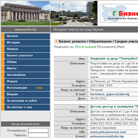
www.pernik.info
Интернет портал на град Перник
Начало
Бизнес указател
/
Образование
/ Средни учили
История
Подредба по:
[Регистрация]
[Посещения]
[Име]
Новини
Бизнес указател
Академия за деца "Тинкърбел
Име :
Обяви
Описание :
Подготовка на деца от I до IV 
условия, в които ще се обучава
Имоти
Предлага: -подготовка на дома
език ; -ежедневни арт заниман
Автомобили
групи;
Форум
Адрес :
гр.Перник, ул.”Петко Каравелов”
Телефон :
(087) 883 7565
Фотогалерия
ново
Лице за контакт :
Петрова
Вицове
E-mail :
borislava_gigova@abv.bg
Дата :
09.09.2011
За реклама в сайта
Детски център и занималня "П
Име :
За контакт с нас
Описание :
Детска занималня от 1 до 4 кла
обучение и забавление за ваш
Адрес :
гр.Перник, кв.Изток, ул.Рашо Д
Телефон :
(089) 562 0522; (089) 562 0521
Вход потребители
Лице за контакт :
Светла Сиракова
Потребител :
URL :
www.prikazensviat.com
Парола :
E-mail :
prikazensviat@abv.bg