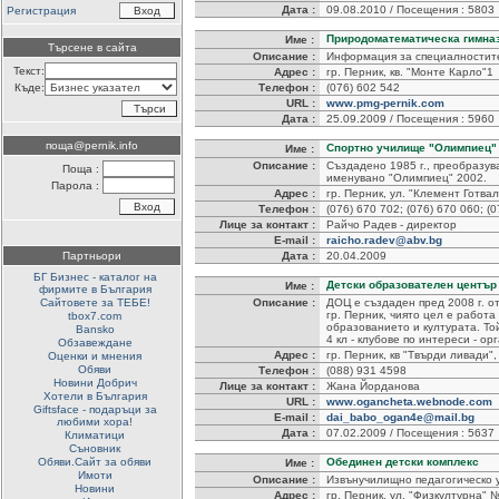
Дата :
09.08.2010 / Посещения : 5803
Регистрация
Природоматематическа гимна
Име :
Търсене в сайта
Описание :
Информация за специалностите
Текст:
Адрес :
гр. Перник, кв. "Монте Карло"1
Къде:
Телефон :
(076) 602 542
URL :
www.pmg-pernik.com
Дата :
25.09.2009 / Посещения : 5960
поща@pernik.info
Спортно училище "Олимпиец"
Име :
Описание :
Създадено 1985 г., преобразув
Поща :
именувано "Олимпиец" 2002.
Парола :
Адрес :
гр. Перник, ул. "Клемент Готва
Телефон :
(076) 670 702; (076) 670 060; (
Лице за контакт :
Райчо Радев - директор
E-mail :
raicho.radev@abv.bg
Партньори
Дата :
20.04.2009
БГ Бизнес - каталог на
Детски образователен център 
Име :
фирмите в България
Сайтовете за ТЕБЕ!
Описание :
ДОЦ е създаден пред 2008 г. о
гр. Перник, чиято цел е работа
tbox7.com
образованието и културата. Той
Bansko
4 кл - клубове по интереси - о
Обзавеждане
Адрес :
гр. Перник, кв "Твърди ливади"
Оценки и мнения
Обяви
Телефон :
(088) 931 4598
Новини Добрич
Лице за контакт :
Жана Йорданова
Хотели в България
URL :
www.ogancheta.webnode.com
Giftsface - подаръци за
E-mail :
dai_babo_ogan4e@mail.bg
любими хора!
Дата :
07.02.2009 / Посещения : 5637
Климатици
Съновник
Обяви.Сайт за обяви
Обединен детски комплекс
Име :
Имоти
Описание :
Извънучилищно педагогическо 
Новини
Адрес :
гр. Перник, ул. "Физкултурна" 