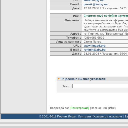
URL :
www.fesbg.net
E-mail :
pernik@fesbg.net
Дата :
12.04.2008 / Посещения : 5771
Спортен клуб по бойни изкуст
Име :
Описание :
Набира желаещи за сформиране
е стил разработен от Брус Ли, 
адаптиран за западния свят /т,
към улична самозащита без ор
Адрес :
гр. Перник, ул. "Брегалница" № 
Телефон :
(089) 986 6896
Лице за контакт :
Стоян Попов
URL :
www.imasti.org
E-mail :
roninin@abv.bg
Дата :
23.01.2008 / Посещения : 5704
Търсене в Бизнес указателя
Текст :
Подредба по:
[Регистрация]
[Посещения]
[Име]
© 2001-2011 Перник Инфо |
Контакти
|
Условия за ползване
|
За