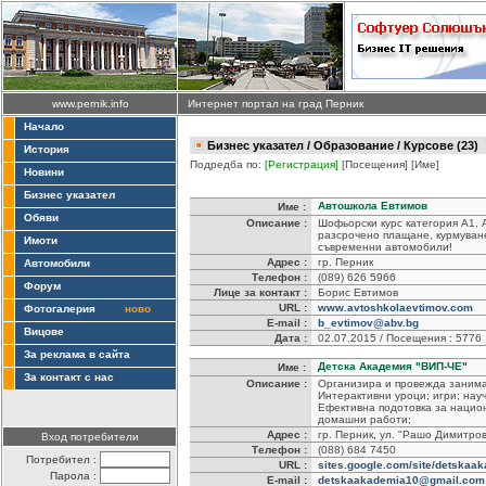
www.pernik.info
Интернет портал на град Перник
Начало
Бизнес указател
/
Образование
/ Курсове (23)
История
Подредба по:
[Регистрация]
[Посещения]
[Име]
Новини
Бизнес указател
Автошкола Евтимов
Име :
Обяви
Описание :
Шофьорски курс категория А1, 
разсрочено плащане, курмуване
Имоти
съвременни автомобили!
Адрес :
гр. Перник
Автомобили
Телефон :
(089) 626 5966
Форум
Лице за контакт :
Борис Евтимов
URL :
www.avtoshkolaevtimov.com
Фотогалерия
ново
E-mail :
b_evtimov@abv.bg
Вицове
Дата :
02.07.2015 / Посещения : 5776
За реклама в сайта
Детска Академия "ВИП-ЧЕ"
Име :
За контакт с нас
Описание :
Организира и провежда заниман
Интерактивни уроци; игри; нау
Ефективна подотовка за нацио
домашни работи;
Адрес :
гр. Перник, ул. "Рашо Димитров
Вход потребители
Телефон :
(088) 684 7450
Потребител :
URL :
sites.google.com/site/detskaa
Парола :
E-mail :
detskaakademia10@gmail.com