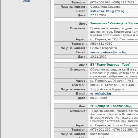
Игри
Телефон :
(076) 606 698; (089) 822 7427
Лице за контакт :
Севделина Славова
E-mail :
sslavova1952@abv.bg
Дата :
27.11.2009
Занималня "Училища за Европ
Име :
Описание :
Превърнете ученето в удоволст
цветни мигове. Подготовка на у
в уютна обстановка с грижа и 
Адрес :
гр. Перник, кв. "Хр. Смирненски"
Телефон :
(089) 331 4030
Лице за контакт :
Силвия Георгиева
E-mail :
vesna_petrova@abv.bg
Дата :
10.11.2009
ЕТ "Тодор Тодоров - Торо"
Име :
Описание :
Обучение на водачи кат.В и кат
Безплатни учебни материали, 
кормуване съобразен със ваше
Адрес :
гр. Перник, ул."Угърчин" № 8
Телефон :
(089) 911 4460; (089) 911 4461
Лице за контакт :
Тодор Асенов Тодоров
E-mail :
to_ro@abv.bg
Дата :
05.03.2009
"Училища за Европа" ООД
Име :
Описание :
"У-ща за Европа" предлагат: ч
Английски, Немски и Испански е
фирмено обучение - подготовка
University * Отстъпки при запи
Адрес :
гр. Перник, кв. Христо Смирнен
Телефон :
(076) 601 369; (076) 601 396; (
Лице за контакт :
Катя Мицова