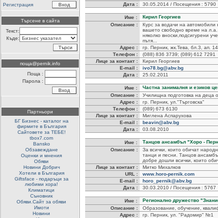
Дата :
30.05.2014 / Посещения : 5790
Регистрация
Кирил Георгиев
Име :
Търсене в сайта
Описание :
Курс за водачи на автомобили 
вашето свободно време на л.а
Текст:
няколко вноски,подсигурени уче
Къде:
пътя...
Адрес :
гр. Перник, жк.Тева, бл.3, ап. 14
Телефон :
(088) 836 3739; (089) 612 7291
Лице за контакт :
Кирил Георгиев
поща@pernik.info
E-mail :
ivo78.bg@abv.bg
Поща :
Дата :
25.02.2011
Парола :
Частна занималня и езиков ц
Име :
Описание :
Училищна подготовка на деца от
Адрес :
гр. Перник, ул."Търговска"
Телефон :
(089) 673 6130
Партньори
Лице за контакт :
Миглена Аспарухова
БГ Бизнес - каталог на
E-mail :
beavin@abv.bg
фирмите в България
Дата :
03.08.2010
Сайтовете за ТЕБЕ!
tbox7.com
Танцов ансамбъл "Хоро - Пер
Име :
Bansko
Обзавеждане
Описание :
За всички, които обичат народ
танци и песни. Танцов ансамбъ
Оценки и мнения
добре дошли всички, които оби
Обяви
Новини Добрич
Лице за контакт :
Митко Михалков
Хотели в България
URL :
www.horo-pernik.com
Giftsface - подаръци за
E-mail :
horo_pernik@abv.bg
любими хора!
Дата :
30.03.2010 / Посещения : 5767
Климатици
Съновник
Регионално дружество "Знани
Име :
Обяви.Сайт за обяви
Имоти
Описание :
Образование, обучение, квали
Новини
Адрес :
гр. Перник, ул. "Радомир" №1