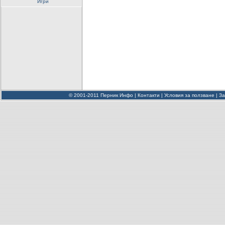
Игри
© 2001-2011 Перник Инфо |
Контакти
|
Условия за ползване
|
За