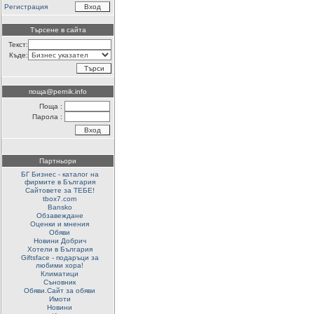
Регистрация
Търсене в сайта
Текст:
Къде:
поща@pernik.info
Поща :
Парола :
Партньори
БГ Бизнес - каталог на
фирмите в България
Сайтовете за ТЕБЕ!
tbox7.com
Bansko
Обзавеждане
Оценки и мнения
Обяви
Новини Добрич
Хотели в България
Giftsface - подаръци за
любими хора!
Климатици
Съновник
Обяви.Сайт за обяви
Имоти
Новини