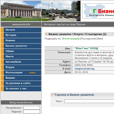
www.pernik.info
Интернет портал на град Перник
Начало
Бизнес указател
/
Услуги
/ Стъкларски (1)
История
Подредба по:
[Регистрация]
[Посещения]
[Име]
Новини
Бизнес указател
"Юли Глас" ЕООД
Име :
Обяви
Описание :
Изработка доставка и монтаж н
стъклени врати и витрини, душ 
Имоти
бронирани стъкла и огледала.
Адрес :
гр.Перник, ул"Струма" № 54 до
Автомобили
Телефон :
(088) 639 9996
Форум
E-mail :
iuliglas@abv.bg
Дата :
30.01.2010
Фотогалерия
ново
Вицове
За реклама в сайта
За контакт с нас
Търсене в Бизнес указателя
Текст :
Вход потребители
Потребител :
Парола :