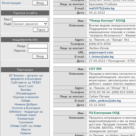
Регистрация
Лице за контакт :
Красимир Стойнев
E-mail :
indi1975@abv.bg
Дата :
05.11.2012
Търсене в сайта
Текст:
"Пожар Експерт" ЕООД
Име :
Къде:
Описание :
Всички видове пожарогасители 
Поддържане на пожароизвестит
евакуационни планове и схеми.
"пожарна безопасност". Фирмата
поща@pernik.info
Адрес :
гр. Перник, ул. "Бродо" №1
Телефон :
(089) 870 4559
Поща :
Лице за контакт :
Любен Илчов
Парола :
URL :
pojarexpert.com
E-mail :
l_ilchov@abv.bg
Дата :
27.05.2012 / Посещения : 5753
СОТ 555
Име :
Партньори
Описание :
Продава и монтира сигнално-о
БГ Бизнес - каталог на
видеонаблюдение, контрол на 
фирмите в България
мониторинг, автопатрулен конт
Сайтовете за ТЕБЕ!
дейност, закрит платен паркинг
tbox7.com
Адрес :
гр. Перник, ул."Искър" № 1
Bansko
Телефон :
(076) 60 38 44; (088) 823 0066;
Обзавеждане
Лице за контакт :
Сибин Петков
Оценки и мнения
Обяви
E-mail :
sibin_petkov@abv.bg
Новини Добрич
Дата :
15.12.2010
Хотели в България
Giftsface - подаръци за
ПЗ Електроник ООД
Име :
любими хора!
Описание :
Предлага изграждане и монтир
Климатици
видеонаблюдение,с-ми за пожа
Съновник
достъпа. Продава техника DS
Обяви.Сайт за обяви
ATSUMI, BENTEL FIRE,BENTEL 
Имоти
граждански трезор!
Новини
Адрес :
гр.Перник, ул.Найчо Цанов №3