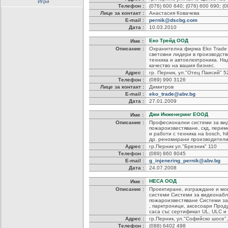
Игри
Телефон :
(076) 600 640; (076) 600 690; (
Лице за контакт :
Анастасия Ковачева
E-mail :
pernik@dscbg.com
Дата :
10.03.2010
Еко Трейд ООД
Име :
Описание :
Охранителна фирма Еko Trade S
световни лидери в производств
техника и автоелектроника. Н
качество на вашия бизнес.
Адрес :
гр. Перник, ул."Отец Паисий" 5
Телефон :
(089) 990 3126
Лице за контакт :
Димитров
E-mail :
eko_trade@abv.bg
Дата :
27.01.2009
Джи Инженеринг ЕООД
Име :
Описание :
Професионални системи за ви
пожароизвестяване, скд, пери
и работи с техника на bosch, hikvi
др. реномирани производители
Адрес :
гр.Перник ул."Брезник" 110
Телефон :
(089) 860 8045
E-mail :
g_injenering_pernik@abv.bg
Дата :
24.07.2008
НЕСА ООД
Име :
Описание :
Проектиране, изграждане и мо
системи Системи за видеонаб
пожароизвестяване Системи за
, парктроници, аксесоари Прод
саса със сертификат UL, ULC и 
Адрес :
гр.Перник, ул."Софийско шосе
Телефон :
(088) 6402 498