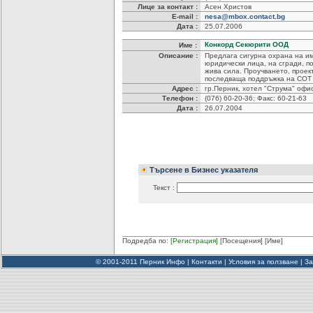
Лице за контакт :
Асен Христов
E-mail :
nesa@mbox.contact.bg
Дата :
25.07.2006
Конкорд Секюрити ООД
Име :
Описание :
Предлага сигурна охрана на и
юридически лица, на сгради, п
жива сила. Проучването, прое
последваща поддръжка на СОТ 
Адрес :
гр.Перник, хотел "Струма" офи
Телефон :
(076) 60-20-36; Факс: 60-21-63
Дата :
26.07.2004
Търсене в Бизнес указателя
Текст :
Подредба по:
[Регистрация]
[Посещения]
[Име]
© 2001-2011 Перник Инфо |
Контакти
|
Условия за ползване
|
За