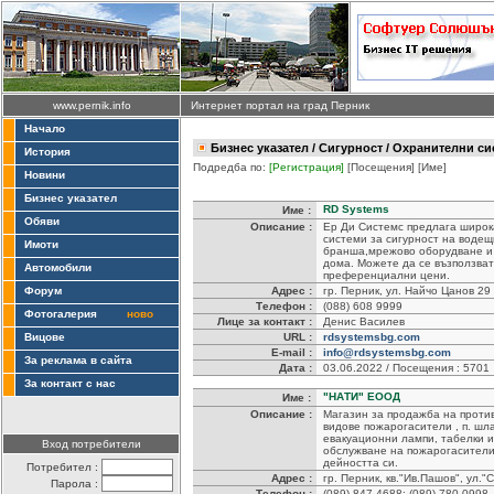
www.pernik.info
Интернет портал на град Перник
Начало
Бизнес указател
/
Сигурност
/ Охранителни сис
История
Подредба по:
[Регистрация]
[Посещения]
[Име]
Новини
Бизнес указател
RD Systems
Име :
Обяви
Описание :
Ер Ди Системс предлага широ
системи за сигурност на водещ
Имоти
бранша,мрежово оборудване и 
дома. Можете да се възползват
Автомобили
преференциални цени.
Форум
Адрес :
гр. Перник, ул. Найчо Цанов 29
Телефон :
(088) 608 9999
Фотогалерия
ново
Лице за контакт :
Денис Василев
Вицове
URL :
rdsystemsbg.com
E-mail :
info@rdsystemsbg.com
За реклама в сайта
Дата :
03.06.2022 / Посещения : 5701
За контакт с нас
"НАТИ" ЕООД
Име :
Описание :
Магазин за продажба на против
видове пожарогасители , п. шл
евакуационни лампи, табелки и
Вход потребители
обслужване на пожарогасители
дейността си.
Потребител :
Адрес :
гр. Перник, кв."Ив.Пашов", ул.
Парола :
Телефон :
(089) 847 4688; (089) 780 0998