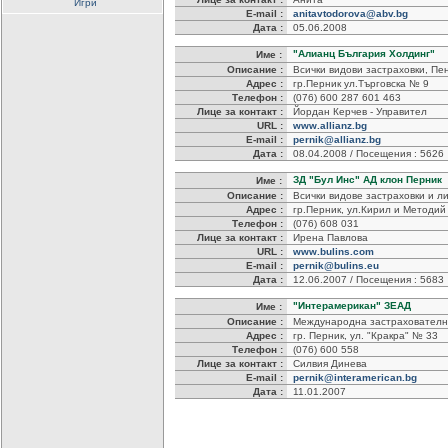
Игри
E-mail :
anitavtodorova@abv.bg
Дата :
05.06.2008
"Алианц България Холдинг"
Име :
Описание :
Всички видови застраховки, Пе
Адрес :
гр.Перник ул.Търговска № 9
Телефон :
(076) 600 287 601 463
Лице за контакт :
Йордан Керчев - Управител
URL :
www.allianz.bg
E-mail :
pernik@allianz.bg
Дата :
08.04.2008 / Посещения : 5626
ЗД "Бул Инс" АД клон Перник
Име :
Описание :
Всички видове застраховки и л
Адрес :
гр.Перник, ул.Кирил и Методий
Телефон :
(076) 608 031
Лице за контакт :
Ирена Павлова
URL :
www.bulins.com
E-mail :
pernik@bulins.eu
Дата :
12.06.2007 / Посещения : 5683
"Интерамерикан" ЗЕАД
Име :
Описание :
Международна застрахователн
Адрес :
гр. Перник, ул. "Кракра" № 33
Телефон :
(076) 600 558
Лице за контакт :
Силвия Динева
E-mail :
pernik@interamerican.bg
Дата :
11.01.2007