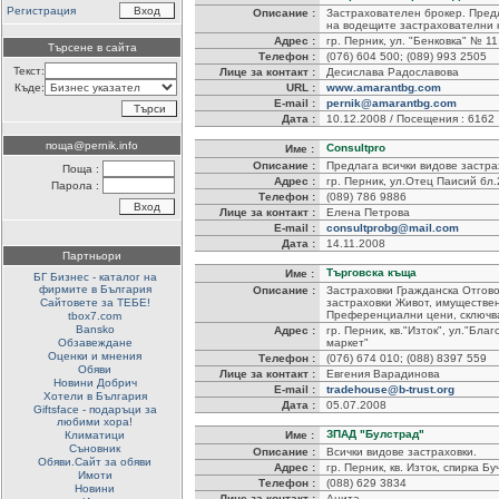
Регистрация
Описание :
Застрахователен брокер. Предл
на водещите застрахователни 
Адрес :
гр. Перник, ул. "Бенковка" № 1
Търсене в сайта
Телефон :
(076) 604 500; (089) 993 2505
Текст:
Лице за контакт :
Десислава Радославова
Къде:
URL :
www.amarantbg.com
E-mail :
pernik@amarantbg.com
Дата :
10.12.2008 / Посещения : 6162
поща@pernik.info
Consultpro
Име :
Описание :
Предлага всички видове застра
Поща :
Адрес :
гр. Перник, ул.Отец Паисий бл.
Парола :
Телефон :
(089) 786 9886
Лице за контакт :
Елена Петрова
E-mail :
consultprobg@mail.com
Дата :
14.11.2008
Партньори
Търговска къща
Име :
БГ Бизнес - каталог на
фирмите в България
Описание :
Застраховки Гражданска Отгово
Сайтовете за ТЕБЕ!
застраховки Живот, имуществен
Преференциални цени, сключва
tbox7.com
Bansko
Адрес :
гр. Перник, кв."Изток", ул."Благ
Обзавеждане
маркет"
Оценки и мнения
Телефон :
(076) 674 010; (088) 8397 559
Обяви
Лице за контакт :
Евгения Варадинова
Новини Добрич
E-mail :
tradehouse@b-trust.org
Хотели в България
Дата :
05.07.2008
Giftsface - подаръци за
любими хора!
ЗПАД "Булстрад"
Климатици
Име :
Съновник
Описание :
Всички видове застраховки.
Обяви.Сайт за обяви
Адрес :
гр. Перник, кв. Изток, спирка Бу
Имоти
Телефон :
(088) 629 3834
Новини
Лице за контакт :
Анита