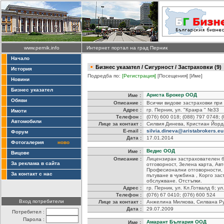
www.pernik.info
Интернет портал на град Перник
Начало
Бизнес указател
/
Сигурност
/ Застраховки (9)
История
Подредба по:
[Регистрация]
[Посещения]
[Име]
Новини
Бизнес указател
Ариста Брокер ООД
Име :
Обяви
Описание :
Всички видове застраховки при 
Адрес :
гр. Перник, ул. "Кракра " №33
Имоти
Телефон :
(076) 600 018; (088) 797 0748; 
Автомобили
Лице за контакт :
Силвия Динева, Кристиан Йорд
E-mail :
silvia.dineva@aristabrokers.eu
Форум
Дата :
17.01.2014
Фотогалерия
ново
Ведис ООД
Име :
Вицове
Описание :
Лицензиран застрахователен б
За реклама в сайта
отговорност, Зелена карта, Ав
Професионални отговорности,
За контакт с нас
пътуване в чужбина , Корго за
обслужване. Отстъпки.
Адрес :
гр. Перник, ул. Кл.Готвалд 6; у
Телефон :
(076) 67 0410; (076) 600 524
Вход потребители
Лице за контакт :
Анжелина Милкова, Силвана Р
Дата :
29.07.2009
Потребител :
Парола :
Амарант България ООД
Име :