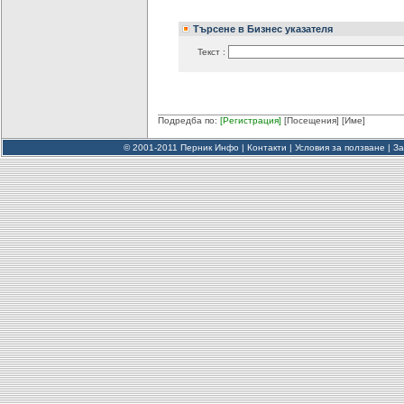
Търсене в Бизнес указателя
Текст :
Подредба по:
[Регистрация]
[Посещения]
[Име]
© 2001-2011 Перник Инфо |
Контакти
|
Условия за ползване
|
За