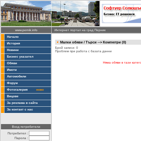
www.pernik.info
Интернет портал на град Перник
Начало
Малки обяви
/ Търси --> Компютри (0)
История
Брой записи: 0
Новини
Проблем при работа с базата данни
Бизнес указател
Няма обяви в тази катег
Обяви
Имоти
Автомобили
Форум
Фотогалерия
ново
Вицове
За реклама в сайта
За контакт с нас
Вход потребители
Потребител :
Парола :