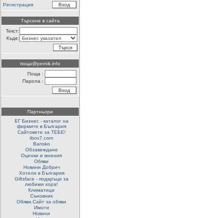
Регистрация
Търсене в сайта
Текст:
Къде:
поща@pernik.info
Поща :
Парола :
Партньори
БГ Бизнес - каталог на
фирмите в България
Сайтовете за ТЕБЕ!
tbox7.com
Bansko
Обзавеждане
Оценки и мнения
Обяви
Новини Добрич
Хотели в България
Giftsface - подаръци за
любими хора!
Климатици
Съновник
Обяви.Сайт за обяви
Имоти
Новини