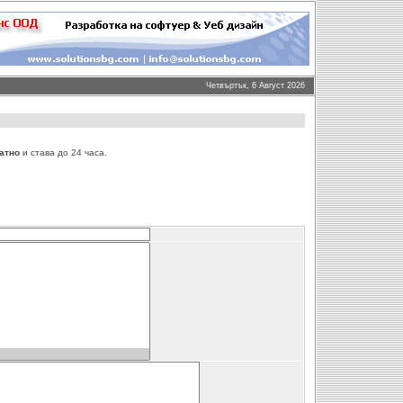
Четвъртък, 6 Август 2026
атно
и става до 24 часа.