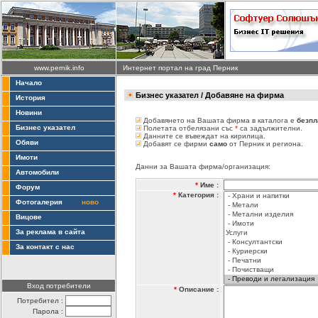
www.pernik.info
Интернет портал на град Перник
Начало
Бизнес указател
/ Добавяне на фирма
История
Новини
Добавянето на Вашата фирма в каталога е
безпл
Бизнес указател
Полетата отбелязани със
*
са задължителни.
Данните се въвеждат на кирилица.
Обяви
Добавят се фирми
само
от Перник и региона.
Имоти
Данни за Вашата фирма/организация:
Автомобили
*
Име :
Форум
*
Категория :
Фотогалерия
ново
Вицове
За реклама в сайта
За контакт с нас
Вход потребители
*
Описание :
Потребител :
Парола :