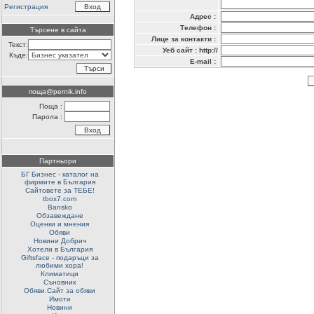
Регистрация
Адрес :
Телефон :
Търсене в сайта
Лице за контакти :
Текст:
Уеб сайт : http://
Къде:
E-mail :
поща@pernik.info
Поща :
Парола :
Партньори
БГ Бизнес - каталог на
фирмите в България
Сайтовете за ТЕБЕ!
tbox7.com
Bansko
Обзавеждане
Оценки и мнения
Обяви
Новини Добрич
Хотели в България
Giftsface - подаръци за
любими хора!
Климатици
Съновник
Обяви.Сайт за обяви
Имоти
Новини