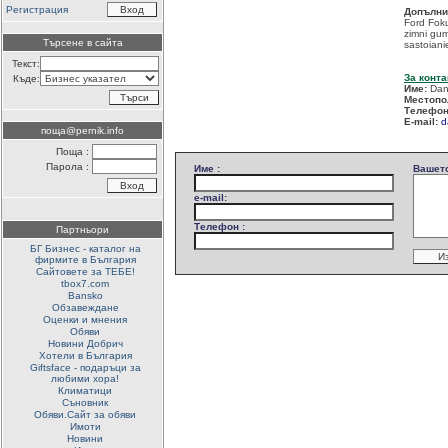
Регистрация
Допълни
Ford Foku
zimni gum
Търсене в сайта
sastoiani
Текст:
За конта
Къде:
Име:
Dan
Местопо
Телефон
E-mail:
d
поща@pernik.info
Поща :
Парола :
Име :
Вашето
e-mail:
Телефон :
Партньори
БГ Бизнес - каталог на
фирмите в България
Сайтовете за ТЕБЕ!
tbox7.com
Bansko
Обзавеждане
Оценки и мнения
Обяви
Новини Добрич
Хотели в България
Giftsface - подаръци за
любими хора!
Климатици
Съновник
Обяви.Сайт за обяви
Имоти
Новини