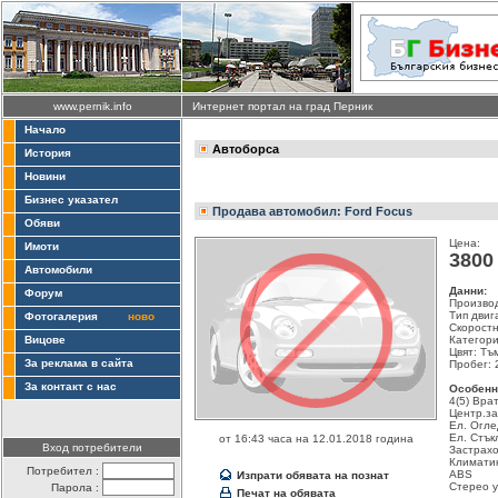
www.pernik.info
Интернет портал на град Перник
Начало
Автоборса
История
Новини
Бизнес указател
Продава автомобил: Ford Focus
Обяви
Цена:
Имоти
3800
Автомобили
Данни:
Форум
Производ
Тип двиг
Фотогалерия
ново
Скоростн
Вицове
Категори
Цвят: Tъ
За реклама в сайта
Пробег: 
За контакт с нас
Особенн
4(5) Вра
Центр.за
Ел. Огл
Ел. Стък
от 16:43 часа на 12.01.2018 година
Вход потребители
Застрахо
Климати
Потребител :
ABS
Изпрати обявата на познат
Стерео 
Парола :
Печат на обявата