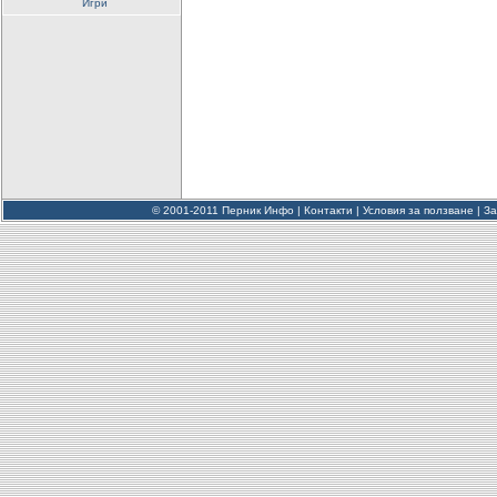
Игри
© 2001-2011 Перник Инфо |
Контакти
|
Условия за ползване
|
За