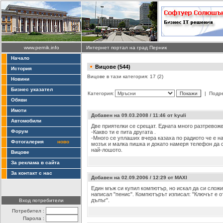
www.pernik.info
Интернет портал на град Перник
Начало
Вицове (544)
История
Вицове в тази категория: 17 (2)
Новини
Бизнес указател
Категория:
| Подр
Обяви
Имоти
Добавен на 09.03.2008 / 11:46 от kyuli
Автомобили
Две приятелки се срещат. Едната много разтревоже
Форум
-Какво ти е пита другата .
-Много се уплаших вчера казаха по радиото че е н
Фотогалерия
ново
мозък и малка пишка и докато намеря телефон да 
най-лошото.
Вицове
За реклама в сайта
За контакт с нас
Добавен на 02.09.2006 / 12:29 от MAXI
Един мъж си купил компютър, но искал да си сложи 
написал "пенис". Компютърът изписал: "Ключът е о
дълъг".
Вход потребители
Потребител :
Парола :