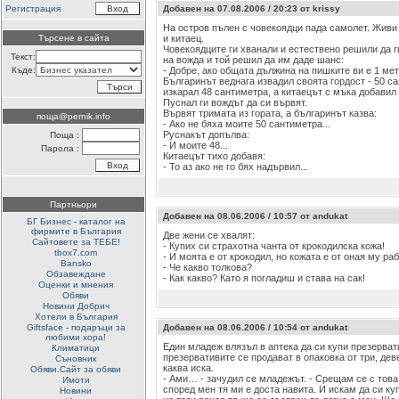
Регистрация
Добавен на 07.08.2006 / 20:23 от krissy
На остров пълен с човекоядци пада самолет. Живи
Търсене в сайта
и китаец.
Човекоядците ги хванали и естествено решили да г
Текст:
на вожда и той решил да им даде шанс:
Къде:
- Добре, ако общата дължина на пишките ви е 1 мет
Българинът веднага извадил своята гордост - 50 са
изкарал 48 сантиметра, а китаецът с мъка добавил
Пуснал ги вождът да си вървят.
Вървят тримата из гората, а българинът казва:
поща@pernik.info
- Ако не бяха моите 50 сантиметра...
Руснакът допълва:
Поща :
- И моите 48...
Парола :
Китаецът тихо добавя:
- То аз ако не го бях надървил...
Партньори
Добавен на 08.06.2006 / 10:57 от andukat
БГ Бизнес - каталог на
фирмите в България
Две жени се хвалят:
Сайтовете за ТЕБЕ!
- Купих си страхотна чанта от крокодилска кожа!
tbox7.com
- И моята е от крокодил, но кожата е от оная му раб
Bansko
- Че какво толкова?
Обзавеждане
- Как какво? Като я погладиш и става на сак!
Оценки и мнения
Обяви
Новини Добрич
Хотели в България
Giftsface - подаръци за
Добавен на 08.06.2006 / 10:54 от andukat
любими хора!
Един младеж влязъл в аптека да си купи презерват
Климатици
презервативите се продават в опаковка от три, дев
Съновник
каква иска.
Обяви.Сайт за обяви
- Ами… - зачудил се младежът. - Срещам се с това
Имоти
според мен тя ми е доста навита. И искам да си ку
Новини