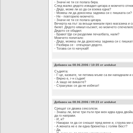
- Значи не ти се полага бира.
След малко дядото извадил цигара и момчето отнов
- Дядо, може ли аз да си взема една?
- Можеш ли да докоснеш задника си с пишката си? -
- Не - повторило момчето.
- Значи не ти се полага цигара.
Вечерта на път за вкъщи минали през магазина и с
билет. Дядото нямал късмет, но момчето спечелило
Дядото се обадил:
- Браво! Ще си разделим печалбата, нали?
Момчето попитало:
- Дядо, можеш ли да докоснеш задника си с пишкат
- Разбира се - отвърнал дядото.
- Тогава си го начукай!
Добавен на 08.06.2006 / 10:35 от andukat
Съдията:
- Г-це, казвате, че петима мъже са ви нападнали и 
- Вярно е, г-н съдия!
- А защо не викахте?
- Страхувах се да не избягат!
Добавен на 08.06.2006 / 09:23 от andukat
Срещат се двама сексолози.
- Знаеш ли, вече три пъти при мен идва една двойка
да го направи.
- И, и?
- Накарах ги да се сношат пред мене и, струва ми с
- А жената не е ли една брюнетка с голям бюст?
- Да.