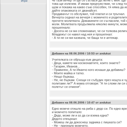
че тази вечер тя ще се съгласи да легне с мен. Ще
Игри
това ще излезем. И имам предчувствие, че след то
щом и покажа на какво съм способен, тя няма да ис
дайте опаковката от дванайсет.
Продавачът го обслужил, той платил и си тръгнал.
Вечерта седнал на вечеря с момичето и родителите
прочете молитвата. Домакините се съгласили, той 
моли. Молитвата продължила няколко минути, моми
прошепнало:
- Досега не си ми споменавал, че си толкова религ
Младежът се навел над нея и прошепнал:
- А ти не си ми казвала, че баща ти е аптекар.
Добавен на 08.06.2006 / 10:53 от andukat
Учителката се обръща към децата:
- Деца, кажете ми космонавтите, които знаете?
- Гагарин, Иванов...
- Правилно. А ти Иванчо кого искаше да добавиш?
- Моите майка и татко.
- Нещо бъркаш.
- Не, не бъркам. Снощи се събудих през нощта и чу
политаме ли?" А мама отговори: "А ти сложи ли си 
полетът се отменя".
Добавен на 08.06.2006 / 10:47 от andukat
Едно момче отишло на риба с дядо си. По едно вре
и момчето попитало:
- Дядо, може ли и аз да си взема една?
Дядото отвърнал:
- Можеш ли да докоснеш задника с пишката си?
- Не - признало момчето.