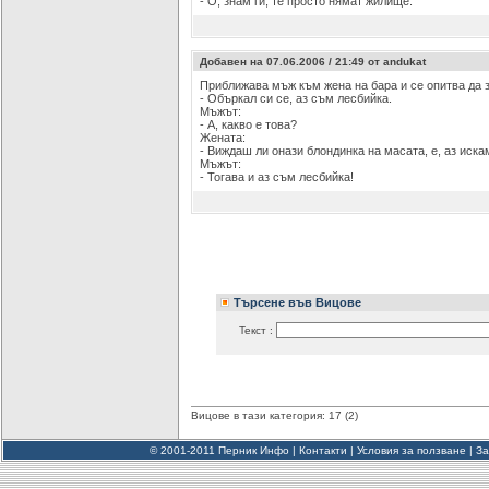
- О, знам ги, те просто нямат жилище.
Добавен на 07.06.2006 / 21:49 от andukat
Приближава мъж към жена на бара и се опитва да з
- Объркал си се, аз съм лесбийка.
Мъжът:
- А, какво е това?
Жената:
- Виждаш ли онази блондинка на масата, е, аз иска
Мъжът:
- Тогава и аз съм лесбийка!
Търсене във Вицове
Текст :
Вицове в тази категория: 17 (2)
© 2001-2011 Перник Инфо |
Контакти
|
Условия за ползване
|
За